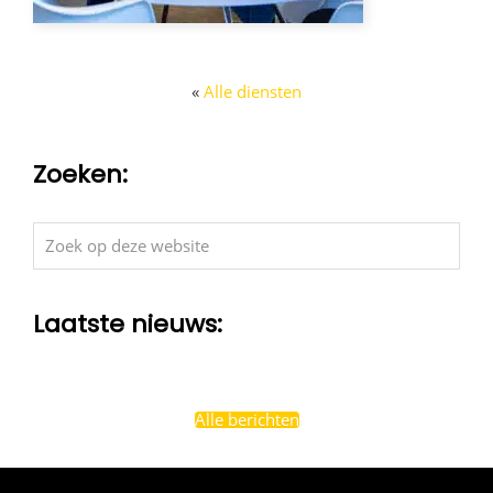
«
Alle diensten
Zoeken:
Zoek
op
deze
Laatste nieuws:
website
Alle berichten