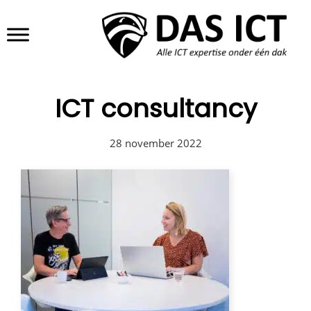
Door
DAS ICT
Header
naar
de
Rechts
hoofd
inhoud
ICT consultancy
28 november 2022