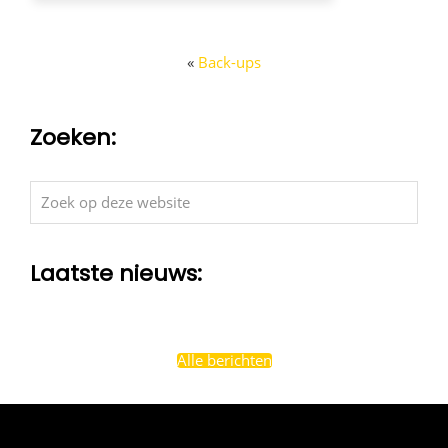
«
Back-ups
Zoeken:
Zoek
op
deze
Laatste nieuws:
website
Alle berichten