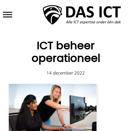
Door
DAS ICT
Header
naar
de
Rechts
hoofd
inhoud
ICT beheer
operationeel
14 december 2022