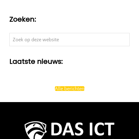
Zoeken:
Zoek
op
deze
Laatste nieuws:
website
Alle berichten