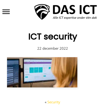
Door
DAS ICT
Header
naar
de
Rechts
hoofd
inhoud
ICT security
22 december 2022
«
Security