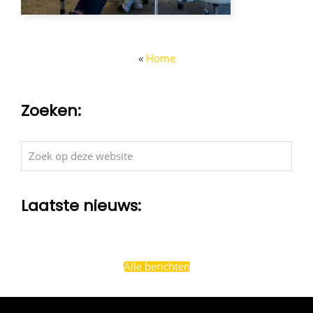
«
Home
Zoeken:
Zoek
op
deze
Laatste nieuws:
website
Alle berichten