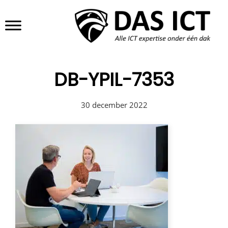
Door
DAS ICT
Header
naar
de
Rechts
hoofd
inhoud
DB-YPIL-7353
30 december 2022