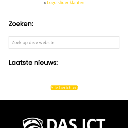
«
Logo slider klanten
Zoeken:
Zoek
op
deze
Laatste nieuws:
website
Alle berichten