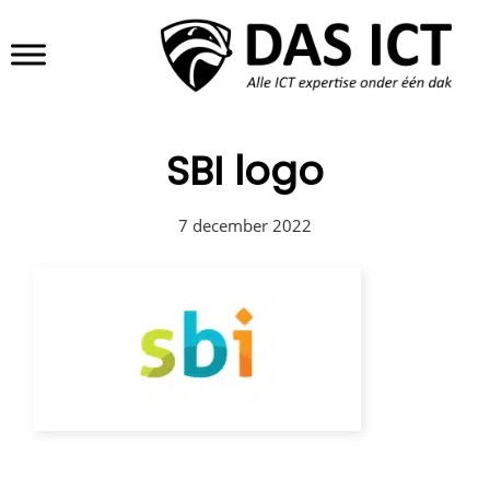
Door
DAS ICT
Header
naar
de
Rechts
hoofd
inhoud
SBI logo
7 december 2022